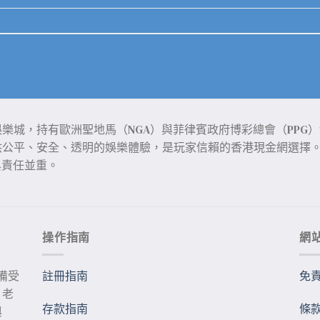
樂城，持有歐洲聖地馬（NGA）與菲律賓政府博彩總會（PPG
供公平、安全、透明的娛樂體驗，是玩家信賴的香港現金網選擇
與責任並重。
操作指南
網
是備受
註冊指南
免
、老
存款指南
條
與