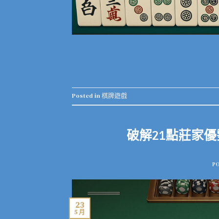
Posted in
棋牌遊戲
破解21點莊家
P
23
5 月