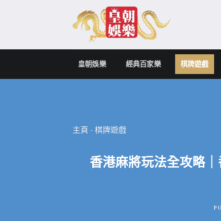
Skip
to
content
皇朝娛樂
經典百家樂
棋牌遊戲
主頁
-
棋牌遊戲
香港麻將玩法全攻略｜
P