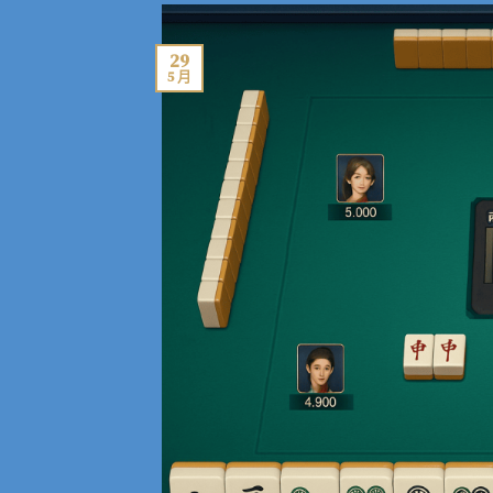
29
5 月