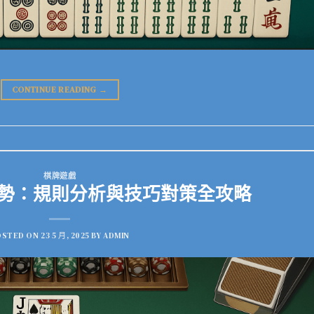
CONTINUE READING
→
棋牌遊戲
優勢：規則分析與技巧對策全攻略
OSTED ON
23 5 月, 2025
BY
ADMIN