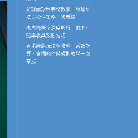
足球讓球盤完整教學｜讓球計
法與投注策略一次看懂
老虎機概率深度解析：RTP、
赔率表與致勝技巧
香港麻將玩法全攻略｜番數計
算、食糊條件與規則教學一次
掌握