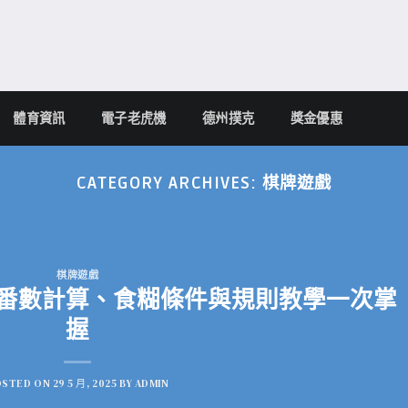
體育資訊
電子老虎機
德州撲克
獎金優惠
CATEGORY ARCHIVES:
棋牌遊戲
棋牌遊戲
番數計算、食糊條件與規則教學一次掌
握
OSTED ON
29 5 月, 2025
BY
ADMIN