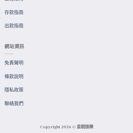
存款指南
出款指南
網站資訊
免責聲明
條款說明
隱私政策
聯絡我們
Copyright 2026 ©
皇朝娛樂