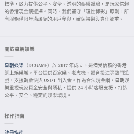
標準，致力提供公平、安全、透明的娛樂體驗，是玩家信賴
的香港現金網選擇。同時，我們堅守「理性博彩」原則，所
有服務僅限年滿18歲的用戶參與，確保娛樂與責任並重。
關於皇朝娛樂
皇朝娛樂
（DCGAME）於 2017 年成立，是備受信賴的香港
網上娛樂城。平台提供百家樂、老虎機、體育投注等熱門遊
戲，支援轉數快與 USDT 出入金。作為合法現金網，皇朝娛
樂重視玩家資金安全與隱私，提供 24 小時客服支援，打造
公平、安全、穩定的娛樂環境。
操作指南
註冊指南