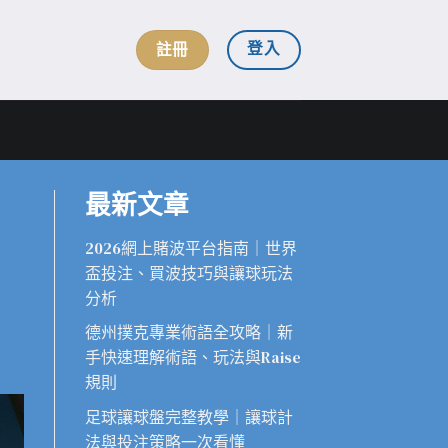
登入
註冊
最新文章
2026網上賭波平台指南｜世界
盃投注、買波技巧與讓球玩法
分析
德州撲克專業術語全攻略｜新
手快速理解術語、玩法與Raise
規則
足球讓球盤完整教學｜讓球計
法與投注策略一次看懂