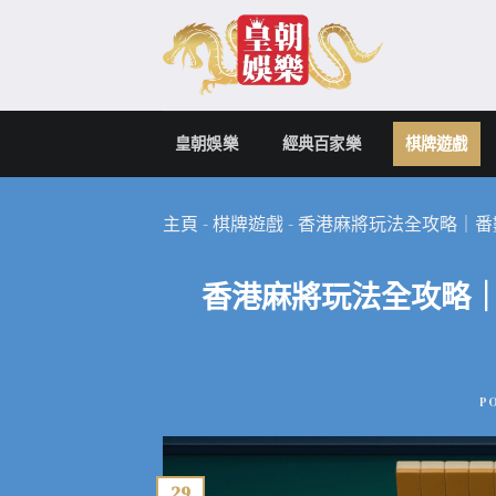
Skip
to
content
皇朝娛樂
經典百家樂
棋牌遊戲
主頁
-
棋牌遊戲
-
香港麻將玩法全攻略｜番
香港麻將玩法全攻略
P
29