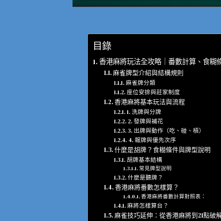
目錄
香港麻將玩法全攻略｜番數計算、食糊
麻雀牌型介紹與結構規則
麻雀牌分類
座位安排與莊家制度
香港麻將基本玩法與流程
1. 洗牌與分牌
2. 發牌與補花
3. 出牌與動作（吃、碰、槓）
4. 報牌與優先次序
什麼是胡牌？食糊條件與牌型說明
胡牌基本結構
常見牌型說明
什麼是聽牌？
香港麻將番數怎樣算？
香港麻將番數計算對照表：
麻將怎樣算台？
麻雀技巧延伸：從香港麻將到21點破