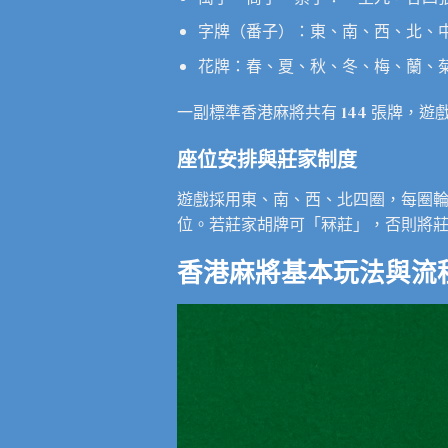
字牌（番子）：東、南、西、北、中
花牌：春、夏、秋、冬、梅、蘭、菊
一副標準香港麻將共有 144 張牌，遊戲
座位安排與莊家制度
遊戲採用東、南、西、北四圈，每圈
位。若莊家胡牌可「冧莊」，否則將
香港麻將基本玩法與流