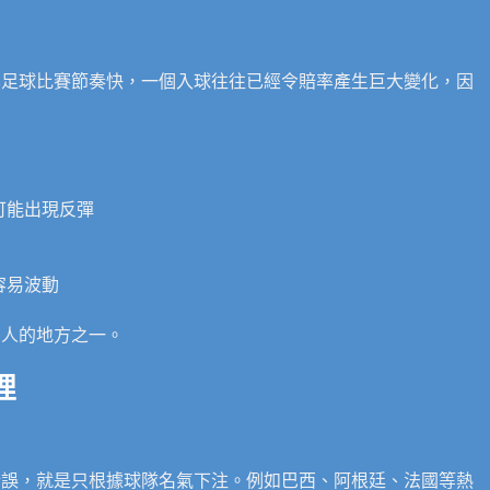
其足球比賽節奏快，一個入球往往已經令賠率產生巨大變化，因
。
可能出現反彈
容易波動
引人的地方之一。
理
錯誤，就是只根據球隊名氣下注。例如巴西、阿根廷、法國等熱