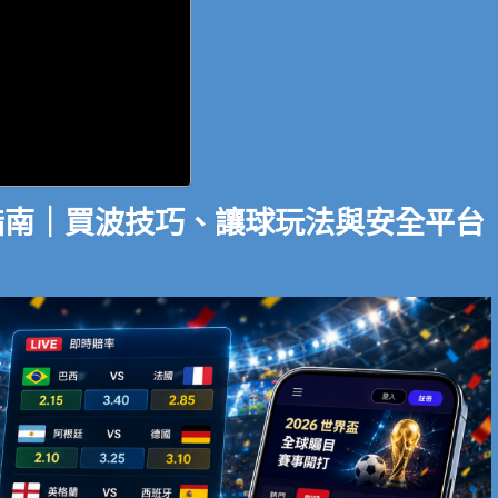
注指南｜買波技巧、讓球玩法與安全平台