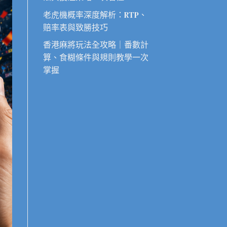
老虎機概率深度解析：RTP、
赔率表與致勝技巧
香港麻將玩法全攻略｜番數計
算、食糊條件與規則教學一次
掌握