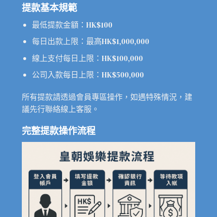
提款基本規範
最低提款金額：HK$100
每日出款上限：最高HK$1,000,000
線上支付每日上限：HK$100,000
公司入款每日上限：HK$500,000
所有提款請透過會員專區操作，如遇特殊情況，建
議先行聯絡線上客服。
完整提款操作流程