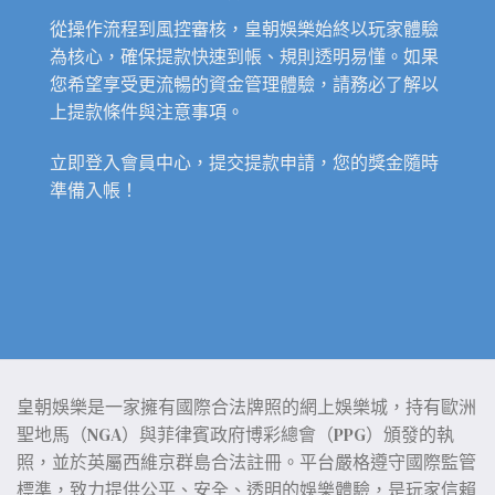
從操作流程到風控審核，皇朝娛樂始終以玩家體驗
為核心，確保提款快速到帳、規則透明易懂。如果
您希望享受更流暢的資金管理體驗，請務必了解以
上提款條件與注意事項。
立即登入會員中心，提交提款申請，您的獎金隨時
準備入帳！
皇朝娛樂是一家擁有國際合法牌照的網上娛樂城，持有歐洲
聖地馬（NGA）與菲律賓政府博彩總會（PPG）頒發的執
照，並於英屬西維京群島合法註冊。平台嚴格遵守國際監管
標準，致力提供公平、安全、透明的娛樂體驗，是玩家信賴