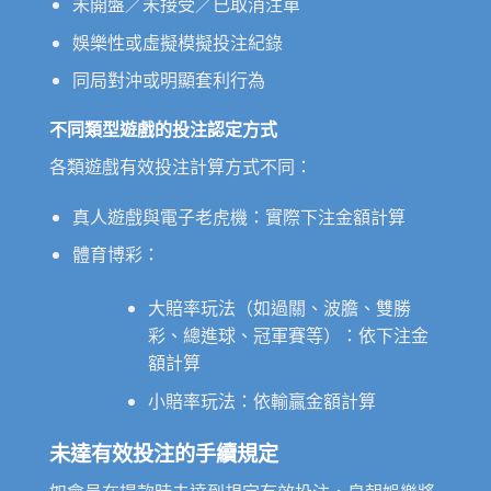
未開盤／未接受／已取消注單
娛樂性或虛擬模擬投注紀錄
同局對沖或明顯套利行為
不同類型遊戲的投注認定方式
各類遊戲有效投注計算方式不同：
真人遊戲與
電子老虎機
：實際下注金額計算
體育博彩：
大賠率玩法（如過關、波膽、雙勝
彩、總進球、冠軍賽等）：依下注金
額計算
小賠率玩法：依輸贏金額計算
未達有效投注的手續規定