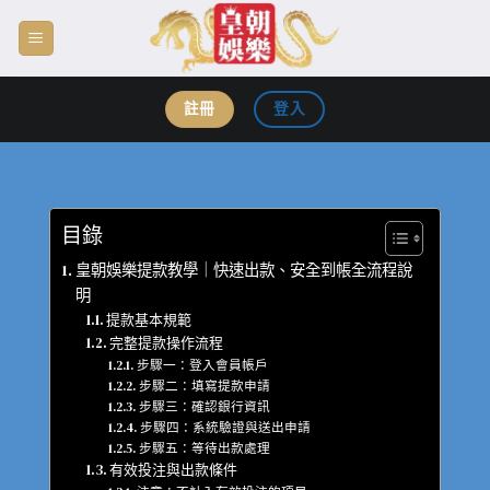
Skip
to
content
註冊
登入
目錄
皇朝娛樂提款教學｜快速出款、安全到帳全流程說
明
提款基本規範
完整提款操作流程
步驟一：登入會員帳戶
步驟二：填寫提款申請
步驟三：確認銀行資訊
步驟四：系統驗證與送出申請
步驟五：等待出款處理
有效投注與出款條件