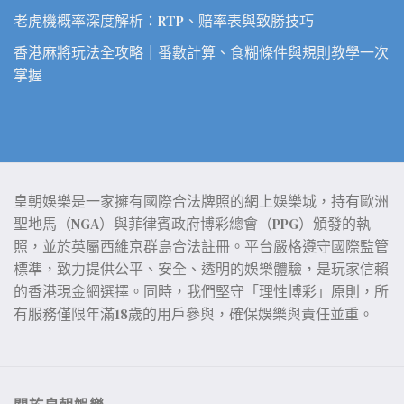
老虎機概率深度解析：RTP、赔率表與致勝技巧
香港麻將玩法全攻略｜番數計算、食糊條件與規則教學一次
掌握
皇朝娛樂是一家擁有國際合法牌照的網上娛樂城，持有歐洲
聖地馬（NGA）與菲律賓政府博彩總會（PPG）頒發的執
照，並於英屬西維京群島合法註冊。平台嚴格遵守國際監管
標準，致力提供公平、安全、透明的娛樂體驗，是玩家信賴
的香港現金網選擇。同時，我們堅守「理性博彩」原則，所
有服務僅限年滿18歲的用戶參與，確保娛樂與責任並重。