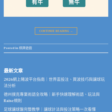
CONTINUE READING
→
Posted in
棋牌遊戲
最新文章
2026網上賭波平台指南｜世界盃投注、買波技巧與讓球玩
法分析
德州撲克專業術語全攻略｜新手快速理解術語、玩法與
Raise規則
足球讓球盤完整教學｜讓球計法與投注策略一次看懂