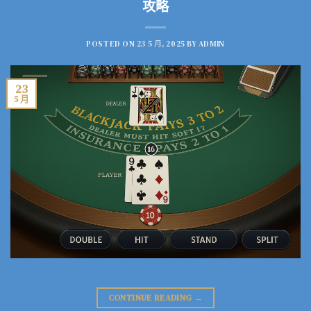
攻略
POSTED ON
23 5 月, 2025
BY
ADMIN
23
5 月
CONTINUE READING
→