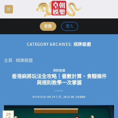
Skip
to
content
註冊
登入
CATEGORY ARCHIVES:
棋牌遊戲
主頁
-
棋牌遊戲
棋牌遊戲
香港麻將玩法全攻略｜番數計算、食糊條件
與規則教學一次掌握
POSTED ON
29 5 月, 2025
BY
ADMIN
29