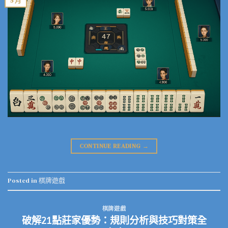
5 月
CONTINUE READING
→
Posted in
棋牌遊戲
棋牌遊戲
破解21點莊家優勢：規則分析與技巧對策全